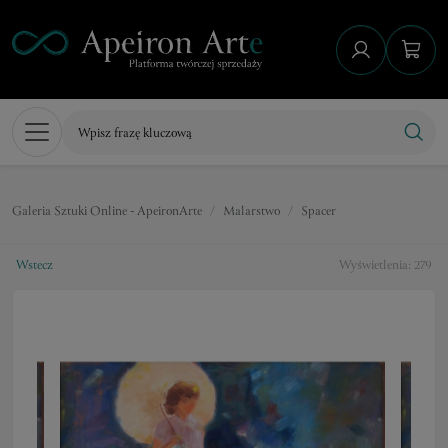
Galeria Sztuki Online - ApeironArte
Malarstwo
Spacer
Wstecz
Wyświetlenia: 279