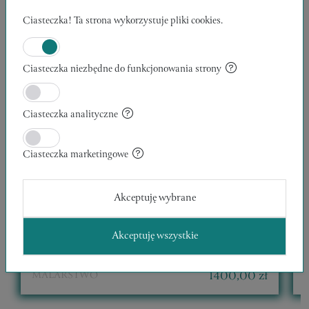
Ciasteczka! Ta strona wykorzystuje pliki cookies.
Ciasteczka niezbędne do funkcjonowania strony
Ciasteczka analityczne
Ciasteczka marketingowe
Akceptuję wybrane
WĘDROWCY 12
30 x 40 x 1 cm
1
Akceptuję wszystkie
Kazimierz Klicki
K
Zweryfikowany Artysta
POLECANE
PROMOWANE
1400,00 zł
MALARSTWO