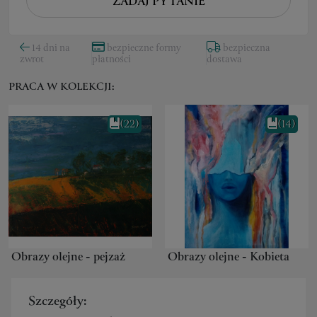
ZADAJ PYTANIE
14 dni na
bezpieczne formy
bezpieczna
zwrot
płatności
dostawa
PRACA W KOLEKCJI:
(22)
(14)
Obrazy olejne - pejzaż
Obrazy olejne - Kobieta
Szczegóły: