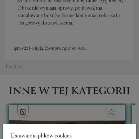
33 cm. Płótno na sosnowym blejtramie. Sygnowany.
Obraz nie wymaga oprawy, ponieważ ma
zamalowane boki (w formie kontynuacji obrazu) i
jest gotowy do zawieszenia.
Sprawdź
Politykę Zwrotów
Apeiron Arte.
TAGI
INNE W TEJ KATEGORII
Ustawienia plików cookies