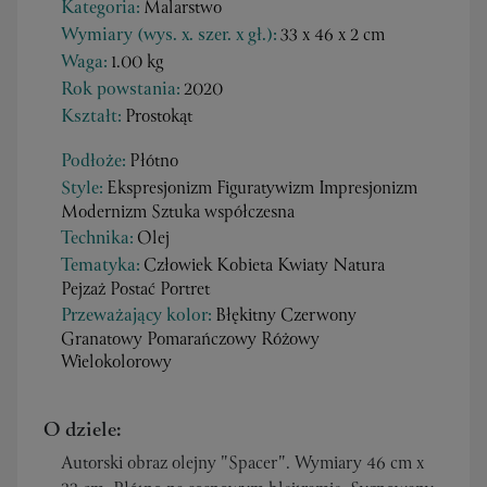
Kategoria:
Malarstwo
Wymiary (wys. x. szer. x gł.):
33 x 46 x 2 cm
Waga:
1.00 kg
Rok powstania:
2020
Kształt:
Prostokąt
Podłoże:
Płótno
Style:
Ekspresjonizm Figuratywizm Impresjonizm
Modernizm Sztuka współczesna
Technika:
Olej
Tematyka:
Człowiek Kobieta Kwiaty Natura
Pejzaż Postać Portret
Przeważający kolor:
Błękitny Czerwony
Granatowy Pomarańczowy Różowy
Wielokolorowy
O dziele:
Autorski obraz olejny "Spacer". Wymiary 46 cm x