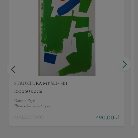
STRUKTURA MYŚLI - SB1
100 x 50 x 2 cm
1
Danuta Zgoł
D
Zweryfikowany Artysta
490,00 zł
MALARSTWO