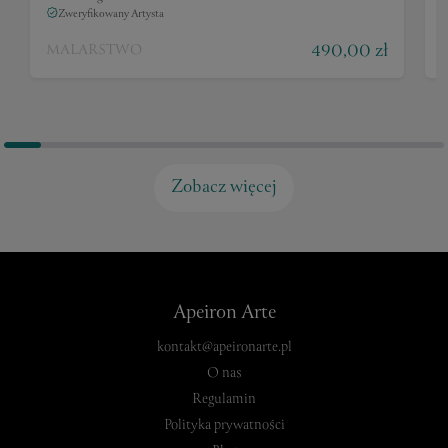
Zweryfikowany Artysta
490,00 zł
MALARSTWO
Zobacz więcej
Apeiron Arte
kontakt@apeironarte.pl
O nas
Regulamin
Polityka prywatności