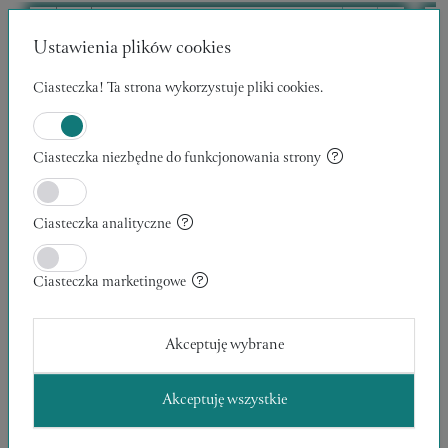
Ustawienia plików cookies
Ciasteczka! Ta strona wykorzystuje pliki cookies.
Ciasteczka niezbędne do funkcjonowania strony
Ciasteczka analityczne
Ciasteczka marketingowe
Akceptuję wybrane
Akceptuję wszystkie
WĘDROWCY 12
30 x 40 x 1 cm
1