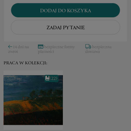
DODAJ DO KOSZYKA
ZADAJ PYTANIE
14 dni na
bezpieczne formy
bezpieczna
zwrot
płatności
dostawa
PRACA W KOLEKCJI:
(22)