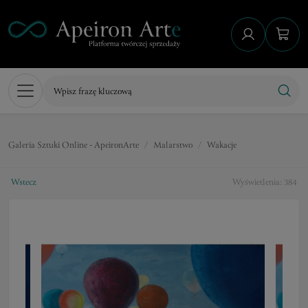
Galeria Sztuki Online - ApeironArte
Malarstwo
Wakacje
Wstecz
Wyświetlenia: 384