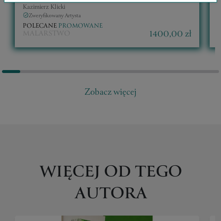
Kazimierz Klicki
K
Zweryfikowany Artysta
POLECANE
PROMOWANE
1400,00 zł
MALARSTWO
Zobacz więcej
WIĘCEJ OD TEGO
AUTORA