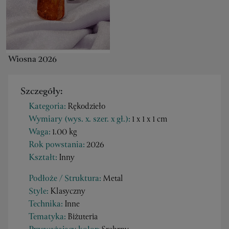
Wiosna 2026
Szczegóły:
Kategoria:
Rękodzieło
Wymiary (wys. x. szer. x gł.):
1 x 1 x 1 cm
Waga:
1.00 kg
Rok powstania:
2026
Kształt:
Inny
Podłoże / Struktura:
Metal
Style:
Klasyczny
Technika:
Inne
Tematyka:
Biżuteria