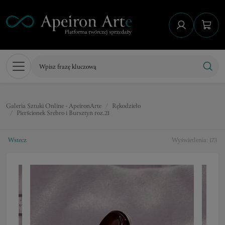
Galeria Sztuki Online - ApeironArte
Rękodzieło
Pierścionek Srebro i Bursztyn roz.21
Wstecz
Wyświetlenia: 173