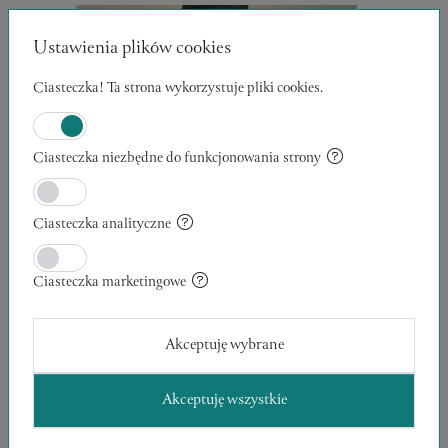
Ustawienia plików cookies
Ciasteczka! Ta strona wykorzystuje pliki cookies.
Ciasteczka niezbędne do funkcjonowania strony
Ciasteczka analityczne
Ciasteczka marketingowe
Akceptuję wybrane
Akceptuję wszystkie
WIECZOROWY CZARNY SZAL MGIEŁKA ZE
ZŁOTĄ NITKĄ
4