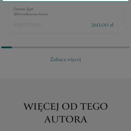
40 x 160 x 1 cm
D
Danuta Zgoł
Zweryfikowany Artysta
260,00 zł
RĘKODZIEŁO
Zobacz więcej
WIĘCEJ OD TEGO
AUTORA