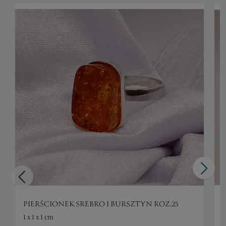
PIERŚCIONEK SREBRO I BURSZTYN ROZ.25
1 x 1 x 1 cm
1