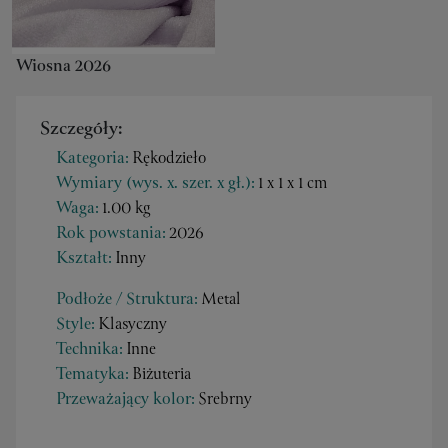
Wiosna 2026
Szczegóły:
Kategoria:
Rękodzieło
Wymiary (wys. x. szer. x gł.):
1 x 1 x 1 cm
Waga:
1.00 kg
Rok powstania:
2026
Kształt:
Inny
Podłoże / Struktura:
Metal
Style:
Klasyczny
Technika:
Inne
Tematyka:
Biżuteria
Przeważający kolor:
Srebrny