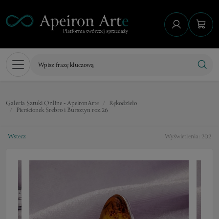
Galeria Sztuki Online - ApeironArte
Rękodzieło
Pierścionek Srebro i Bursztyn roz.26
Wstecz
Wyświetlenia: 202