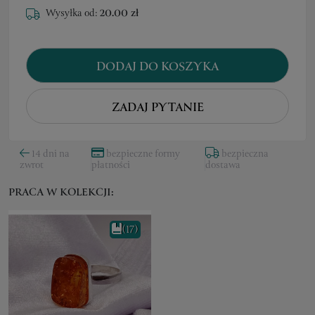
Wysyłka od:
20.00 zł
DODAJ DO KOSZYKA
ZADAJ PYTANIE
14 dni na
bezpieczne formy
bezpieczna
zwrot
płatności
dostawa
PRACA W KOLEKCJI:
(17)