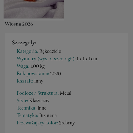
Wiosna 2026
Szczegóły:
Kategoria:
Rękodzieło
Wymiary (wys. x. szer. x gł.):
1 x 1 x 1 cm
Waga:
1.00 kg
Rok powstania:
2020
Kształt:
Inny
Podłoże / Struktura:
Metal
Style:
Klasyczny
Technika:
Inne
Tematyka:
Biżuteria
Przeważający kolor:
Srebrny