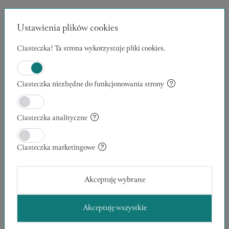
Ustawienia plików cookies
Ciasteczka! Ta strona wykorzystuje pliki cookies.
Ciasteczka niezbędne do funkcjonowania strony
Ciasteczka analityczne
Ciasteczka marketingowe
Akceptuję wybrane
Akceptuję wszystkie
WIECZOROWY CZARNY SZAL MGIEŁKA ZE
ZŁOTĄ NITKĄ
4