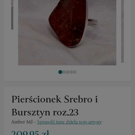
Pierścionek Srebro i
Bursztyn roz.23
Amber MJ
-
Sprawdź inne dzieła tego artysty