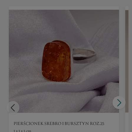
PIERŚCIONEK SREBRO I BURSZTYN ROZ.25
1 x 1 x 1 cm
1