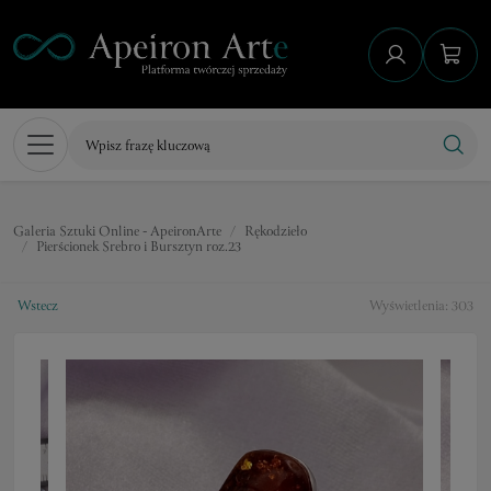
Galeria Sztuki Online - ApeironArte
Rękodzieło
Pierścionek Srebro i Bursztyn roz.23
Wstecz
Wyświetlenia: 303