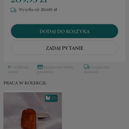
209.95 zł
Wysyłka od:
20.00 zł
DODAJ DO KOSZYKA
ZADAJ PYTANIE
14 dni na
bezpieczne formy
bezpieczna
zwrot
płatności
dostawa
PRACA W KOLEKCJI:
(17)